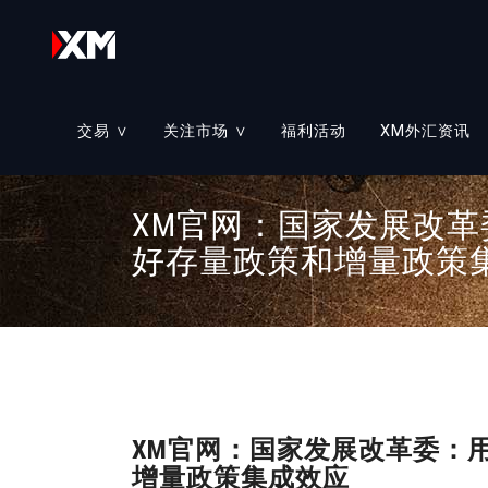
交易 ∨
关注市场 ∨
福利活动
XM外汇资讯
账户
教育课程
≡
账户类型
≡
XM官网：国家发展改
好存量政策和增量政策
析
交易市场
交易工具
≡
外汇交易
≡
我们的服务
≡
股票衍生物
交易平台
≡
大宗商品
贵金属
XM官网：国家发展改革委：
股票
增量政策集成效应