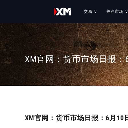
交易 ∨
关注市场 
学习中心
账户
教育课程
在线直播课程
市场新闻和分析
交易市场
交易工具
XM官网：货币市场日报：6
XM 跟单社区
我们的服务
分析工具
XM 交易比赛
MT4 交易平台
交易平台
经济日历
执行力原则
MT5 交易平台
外汇计算器
保证金和杠杆
XM APP
XM官网：货币市场日报：6月10