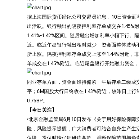
据上海国际货币经纪公司交易员消息，10日资金
出活跃。银行融出的隔夜押利率存单成交在1.45%附
1.41%-1.42%区间。随后融出增加利率小幅下行。隔
近。临近午盘银行融出相对减少，资金面整体波动不大
所上涨。隔夜押利率存单成交上涨至1.44%附近，非
单成交在1.45%附近。临近尾盘银行开始融出资金，
同业存单方面，资金面维持偏紧，午后存单二级成交收
平；6M国股大行日终收在1.43%附近，较昨日上行约
0.75BP。
【今日关注】
•北京金融监管局6月10日发布《关于用好保险保
险，风险提示提醒，广大消费者可结合自身生产生
保障。投保时请仔细研读条款，明晰保障范围与免