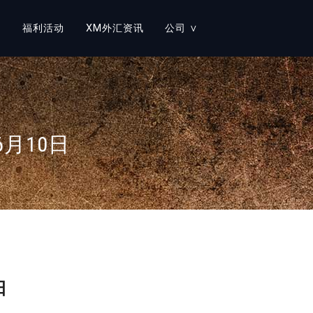
∨
福利活动
XM外汇资讯
公司 ∨
≡
账户类型
≡
关于XM GROUP
≡
外汇交易
≡
人才招聘
月10日
≡
股票衍生物
监管
≡
大宗商品
法律文件
贵金属
XM 奖项
股票
企业社会责任
加密货币
联系我们
日
TURBO 股票
帮助中心