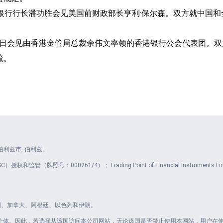
人民银行行长潘功胜会见美国前财政部长亨利·保尔森。双方就中国
9日会见由香港金管局总裁余伟文率领的香港银行公会代表团。
流。
et, 伯利兹市, 伯利兹。
授权和监管（牌照号：000261/4）；Trading Point of Financial Instrum
： 美国、加拿大、阿根廷、以色列和伊朗。
何个体。因此，若选择从该国访问本公司网站，无论该国是否禁止使用本网站，用户在使