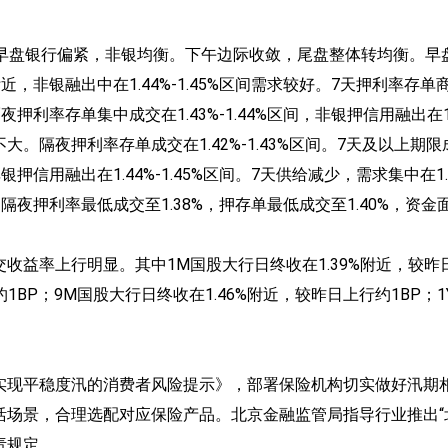
面早盘银行偏紧，非银均衡。下午边际收敛，尾盘整体转均衡。早
近，非银融出中在1.44%-1.45%区间需求较好。7天押利率存单
夜押利率存单集中成交在1.43%-1.44%区间，非银押信用融出在1.
。隔夜押利率存单成交在1.42%-1.43%区间。7天及以上
银押信用融出在1.44%-1.45%区间。7天供给减少，需求集中
隔夜押利率最低成交至1.38%，押存单最低成交至1.40%，资
益率上行明显。其中1M国股大行日终收在1.39%附近，较昨日
1BP；9M国股大行日终收在1.46%附近，较昨日上行约1BP；1
障实现平稳度汛的消费者风险提示》，部署保险机构切实做好汛
活场景，合理选配对应保险产品。北京金融监管局指导行业推出“
责规定。