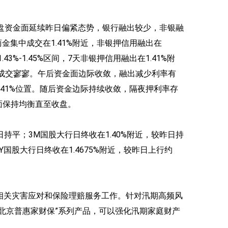
盘资金面延续昨日偏紧态势，银行融出较少，非银融
商金集中成交在1.41%附近，非银押信用融出在
43%-1.45%区间，7天非银押信用融出在1.41%附
期限成交寥寥。午后资金面边际收敛，融出减少利率有
在1.41%位置。随后资金边际持续收敛，隔夜押利率存
金面保持均衡直至收盘。
持平；3M国股大行日终收在1.40%附近，较昨日持
Y国股大行日终收在1.4675%附近，较昨日上行约
期相关灾害应对和保险理赔服务工作。针对汛期高频风
北京普惠家财保”系列产品，可以强化汛期家庭财产