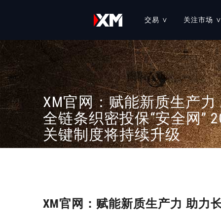
交易 ∨
关注市场 
学习中心
账户
教育课程
在线直播课程
市场新闻和分析
交易市场
交易工具
XM官网：赋能新质生产力
XM 跟单社区
我们的服务
分析工具
全链条织密投保“安全网” 2
XM 交易比赛
MT4 交易平台
交易平台
经济日历
关键制度将持续升级
执行力原则
MT5 交易平台
外汇计算器
保证金和杠杆
XM APP
XM官网：赋能新质生产力 助力长