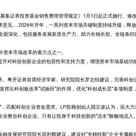
股指
公开募集证券投资基金销售费用管理规定》1月1日起正式施行、
求意见……2026年开年，一系列资本市场关键制度持续升级，释
能源
步全面深化，包括服务发展新质生产力、助力长钱长投、全链条织
主题指数
6年资本市场改革的着力点之一。
提升对科技创新企业的包容性和支持力度，增强资本市场基础功
环。粤开证券首席经济学家、研究院院长罗志恒建议，完善科创
发挥出科创板改革“试验田”的作用，优化“科创成长层”各项制度，
”，匹配科创企业资金需求。LP投顾创始人国立波认为，应大
企业整合科创企业。只有让投身于科技创新的“活水”顺畅地流入
金融发展研究院院长田利辉建议，建设好“专精特新”企业专属板