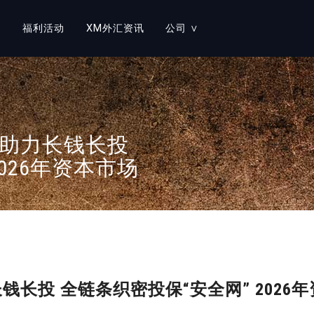
∨
福利活动
XM外汇资讯
公司 ∨
≡
账户类型
≡
关于XM GROUP
≡
外汇交易
≡
人才招聘
 助力长钱长投
≡
股票衍生物
监管
026年资本市场
≡
大宗商品
法律文件
贵金属
XM 奖项
股票
企业社会责任
加密货币
联系我们
钱长投 全链条织密投保“安全网” 202
TURBO 股票
帮助中心