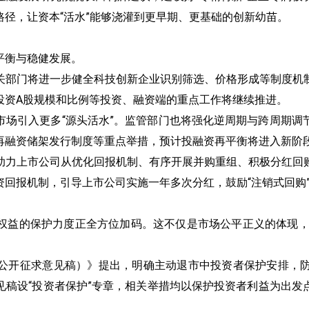
径，让资本“活水”能够浇灌到更早期、更基础的创新幼苗。
平衡与稳健发展。
关部门将进一步健全科技创新企业识别筛选、价格形成等制度机
投资A股规模和比例等投资、融资端的重点工作将继续推进。
市场引入更多“源头活水”。监管部门也将强化逆周期与跨周期调
再融资储架发行制度等重点举措，预计投融资再平衡将进入新阶
助力上市公司从优化回报机制、有序开展并购重组、积极分红回
回报机制，引导上市公司实施一年多次分红，鼓励“注销式回购
权益的保护力度正全方位加码。这不仅是市场公平正义的体现，更
公开征求意见稿）》提出，明确主动退市中投资者保护安排，
见稿设“投资者保护”专章，相关举措均以保护投资者利益为出发